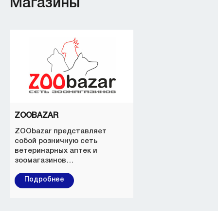
Магазины
Denny Rose
Женская одежда
Deutsche Mode
Женская одежда
Dressman
Мужская одежда
Enrico Marinelli
Мужская одежда и обувь
ZOOBAZAR
Fix My Device
ZOObazar представляет
Ремонт смартфонов
собой розничную сеть
ветеринарных аптек и
Fotera
зоомагазинов…
Магазин фототехники
Подробнее
GameCity.by
Игровые приставки и аксессуары